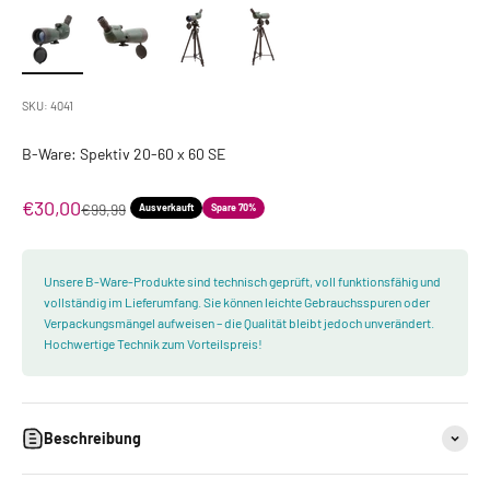
SKU: 4041
B-Ware: Spektiv 20-60 x 60 SE
Angebot
€30,00
Regulärer Preis
€99,99
Ausverkauft
Spare 70%
Unsere B-Ware-Produkte sind technisch geprüft, voll funktionsfähig und
vollständig im Lieferumfang. Sie können leichte Gebrauchsspuren oder
Verpackungsmängel aufweisen – die Qualität bleibt jedoch unverändert.
Hochwertige Technik zum Vorteilspreis!
Beschreibung