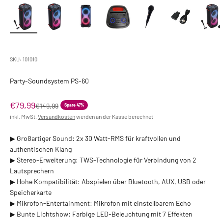
SKU: 101010
Party-Soundsystem PS-60
Angebot
€79,99
Regulärer Preis
€149,99
Spare 47%
inkl. MwSt.
Versandkosten
werden an der Kasse berechnet
▶︎ Großartiger Sound: 2x 30 Watt-RMS für kraftvollen und
authentischen Klang
▶︎ Stereo-Erweiterung: TWS-Technologie für Verbindung von 2
Lautsprechern
▶︎ Hohe Kompatibilität: Abspielen über Bluetooth, AUX, USB oder
Speicherkarte
▶︎ Mikrofon-Entertainment: Mikrofon mit einstellbarem Echo
▶︎ Bunte Lichtshow: Farbige LED-Beleuchtung mit 7 Effekten